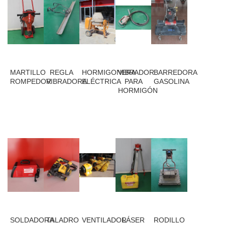
MARTILLO
REGLA
HORMIGONERA
VIBRADOR
BARREDORA
ROMPEDOR
VIBRADORA
ELÉCTRICA
PARA
GASOLINA
HORMIGÓN
SOLDADORA
TALADRO
VENTILADOR
LÁSER
RODILLO